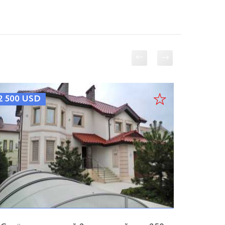
2 500
USD
2 500
U