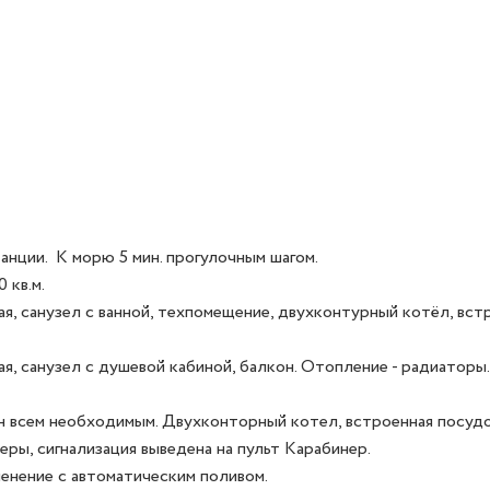
нции.  К морю 5 мин. прогулочным шагом.

в.м. 

вая, санузел с ванной, техпомещение, двухконтурный котёл, вс
я, санузел с душевой кабиной, балкон. Отопление - радиаторы.

 всем необходимым. Двухконторный котел, встроенная посудом
ы, сигнализация выведена на пульт Карабинер.

енение с автоматическим поливом.
