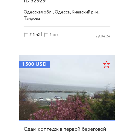
ID 52929
Одесская обл., Одесса, Киевский р-н.,
Таирова
|
215 м2
2 сот.
29.04.24
1 500
USD
Сдам коттедж в первой береговой