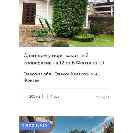
Сдам дом у моря, закрытый
кооператив на 12 ст.Б.Фонтана ID
27537
Одесская обл., Одесса, Киевский р-н.,
Фонтан
|
200 м2
4 сот.
30.06.25
1 800
USD