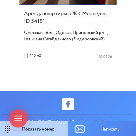
Аренда квартиры в ЖК Мерседес .
ID 54181
Одесская обл., Одесса, Приморский р-н.,
Гетьмана Сагайдачного (Лидерсовский)
бульвар, Французский/Шевченко
140 м2
10.07.26
© C 2010 - 2026 Inler.net Все права защищены
Показать номер
Написать
created by web-systems.solutions