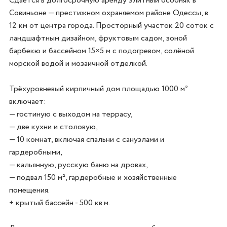
Сдаётся в долгосрочную аренду элитный особняк в 
Совиньоне — престижном охраняемом районе Одессы, в 
12 км от центра города. Просторный участок 20 соток с 
ландшафтным дизайном, фруктовым садом, зоной 
барбекю и бассейном 15×5 м с подогревом, солёной 
морской водой и мозаичной отделкой.

Трёхуровневый кирпичный дом площадью 1000 м² 
включает:

— гостиную с выходом на террасу,

— две кухни и столовую,

— 10 комнат, включая спальни с санузлами и 
гардеробными,

— кальянную, русскую баню на дровах,

— подвал 150 м², гардеробные и хозяйственные 
помещения.

+ крытый бассейн - 500 кв.м.
