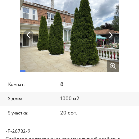
8
Комнат:
1000 м2
S дома :
20 сот.
S участка:
-F-26732-9